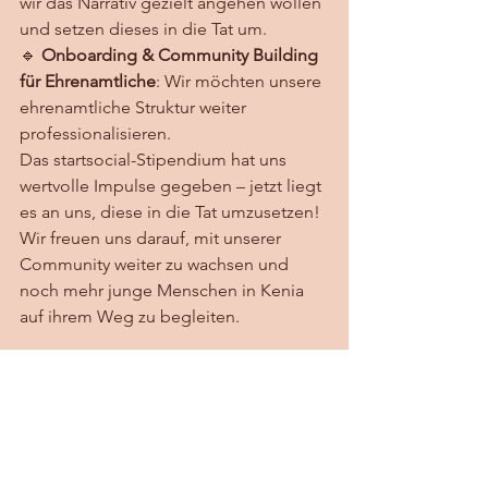
wir das Narrativ gezielt angehen wollen 
und setzen dieses in die Tat um. 
🔹 
Onboarding & Community Building 
für Ehrenamtliche
: Wir möchten unsere 
ehrenamtliche Struktur weiter 
professionalisieren.
Das startsocial-Stipendium hat uns 
wertvolle Impulse gegeben – jetzt liegt 
es an uns, diese in die Tat umzusetzen! 
Wir freuen uns darauf, mit unserer 
Community weiter zu wachsen und 
noch mehr junge Menschen in Kenia 
auf ihrem Weg zu begleiten.
Du willst uns auf dieser Reise 
unterstützen?
 Dann werde Teil unserer 
Bewegung und hilf uns, die nächste 
Generation von Change Makern zu 
befähigen! 💙