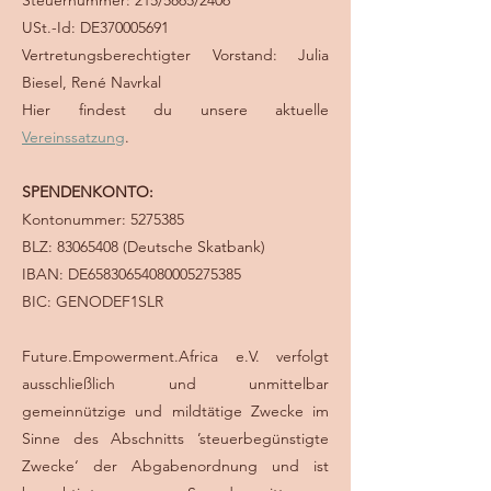
Steuernummer: 215/5865/2406
USt.-Id: DE370005691
Vertretungsberechtigter Vorstand: Julia
Biesel, René Navrkal
Hier findest du unsere aktuelle
Vereinssatzung
.
SPENDENKONTO:
Kontonummer:
5275385
BLZ: 83065408 (Deutsche Skatbank)
IBAN: DE65830654080005275385
BIC: GENODEF1SLR
Future.Empowerment.Africa e.V. verfolgt
ausschließlich und unmittelbar
gemeinnützige und mildtätige Zwecke im
Sinne des Abschnitts ’steuerbegünstigte
Zwecke‘ der Abgabenordnung und ist