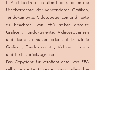
FEA ist bestrebt, in allen Publikationen die
Urheberrechte der verwendeten Grafiken,
Tondokumente, Videosequenzen und Texte
zu beachten, von FEA selbst erstellte
Grafiken, Tondokumente, Videosequenzen
und Texte zu nutzen oder auf lizenzfreie
Grafiken, Tondokumente, Videosequenzen
und Texte zurückzugreifen.
Das Copyright für veröffentlichte, von FEA
selbst erstellte Objekte bleibt allein bei
FEA. Eine Vervielfältigung oder Verwendung
solcher Grafiken, Tondokumente,
Videosequenzen und Texte in anderen
elektronischen oder gedruckten
Publikationen ist ohne ausdrückliche
Zustimmung von FEA nicht gestattet.
Rechtswirksamkeit dieses